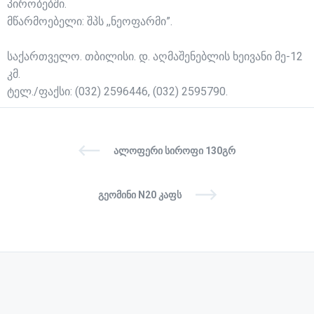
პირობებში.
მწარმოებელი: შპს ,,ნეოფარმი”.
საქართველო. თბილისი. დ. აღმაშენებლის ხეივანი მე-12
კმ.
ტელ./ფაქსი: (032) 2596446, (032) 2595790.
ᲐᲚᲝᲤᲔᲠᲘ ᲡᲘᲠᲝᲤᲘ 130ᲒᲠ
ᲒᲔᲝᲛᲘᲜᲘ N20 ᲙᲐᲤᲡ