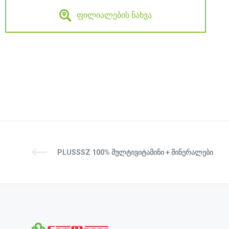
ფილიალების ნახვა
PLUSSSZ 100% ᲛᲣᲚᲢᲘᲕᲘᲢᲐᲛᲘᲜᲘ + ᲛᲘᲜᲔᲠᲐᲚᲔᲑᲘ