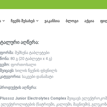
ა
ჩვენს შესახებ
ვაკანსია
ბლოგი
აქცია
ფი
ა
ჩვენს შესახებ
ვაკანსია
ბლოგი
აქცია
ფი
ტალური აღწერა:
ფორმა
:
შუშხუნა ტაბლეტები
წონა
:
80 გ (20 ტაბლეტი x 4 გ)
გემო
:
ფორთოხალი
შეიცავს
:
ხილის წვენის ფხვნილს
კატეგორია
:
საკვები დანამატი
პროდუქტის
აღწერა
:
Plusssz Junior Electrolytes Complex
შეიცავს ელექტროკომ
ელექტროლიტების (ნატრიუმი, კალიუმი, მაგნიუმი), გლუკო