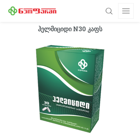
ჰელმიციდი N30 კაფს