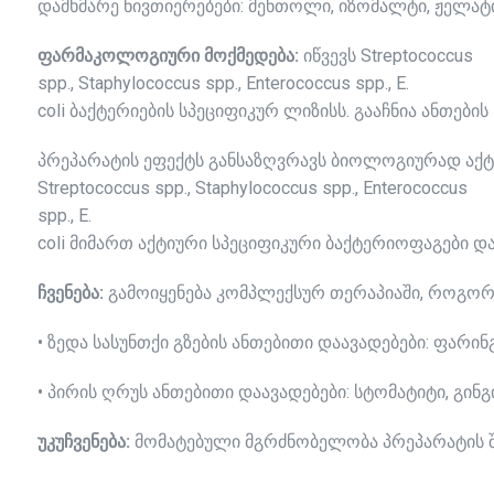
დამხმარე ნივთიერებები: მენთოლი, იზომალტი, ჟელატი
ფარმაკოლოგიური
მოქმედება
:
იწვევს
Streptococcus
spp., Staphylococcus spp., Enterococcus spp., E.
coli
ბაქტერიების
სპეციფიკურ
ლიზისს
.
გააჩნია
ანთების
პრეპარატის ეფექტს განსაზღვრავს ბიოლოგიურად აქტ
Streptococcus spp., Staphylococcus spp., Enterococcus
spp., E.
coli მიმართ აქტიური სპეციფიკური ბაქტერიოფაგები 
ჩვენება
:
გამოიყენება
კომპლექსურ
თერაპიაში
,
როგორ
•
ზედა
სასუნთქი
გზების
ანთებითი
დაავადებები
:
ფარინ
•
პირის
ღრუს
ანთებითი
დაავადებები
:
სტომატიტი
,
გინგ
უკუჩვენება
:
მომატებული
მგრძნობელობა
პრეპარატის