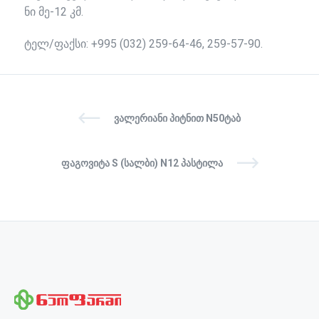
ნი
მე
-12
კმ
.
ტელ/ფაქსი: +995 (032) 259-64-46, 259-57-90.
ᲕᲐᲚᲔᲠᲘᲐᲜᲘ ᲞᲘᲢᲜᲘᲗ N50ᲢᲐᲑ
ᲤᲐᲒᲝᲕᲘᲢᲐ S (ᲡᲐᲚᲑᲘ) N12 ᲞᲐᲡᲢᲘᲚᲐ