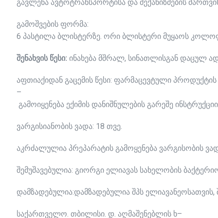
გავლენა ავტოტრანსპორტისა და მექანიზმების მართვის
გამოშვების ფორმა:
6 პასტილა ბლისტერზე. ორი ბლისტერი მუყაოს კოლო
შენახვის
წესი
:
ინახება
მშრალ
,
სინათლისგან
დაცულ
ა
აფთიაქიდან
გაცემის
წესი
:
ფარმაცევტული
პროდუქტის
–
გამოიყენება
ექიმის
დანიშნულების
გარეშე
ინსტრუქციი
ვარგისიანობის
ვადა
: 18
თვე
.
აკრძალულია პრეპარატის გამოყენება ვარგისობის ვად
შემუშავებულია
:
გიორგი
ელიავას
სახელობის
ბაქტერი
დამზადებულია
:
დამზადებულია
შპს
ელიავანეოსათვის
,
საქართველო
.
თბილისი
.
დ
.
აღმაშენებლის
ხ
–