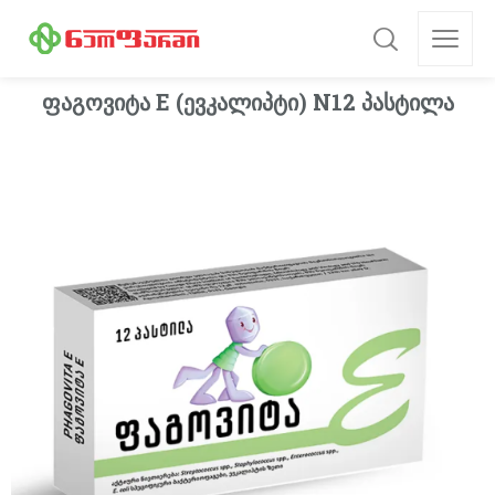
ფაგოვიტა E (ევკალიპტი) N12 პასტილა