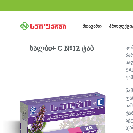
მთავარი
პროდუქცი
მთავარი
პროდუქცი
სალბი+ C №12 ტაბ
კო
პა
სა
SAL
გა
წა
ფა
სა
ტა
აქტ
და