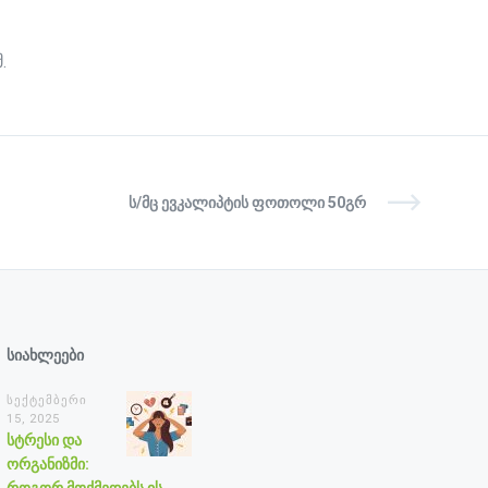
.
Ს/ᲛᲪ ᲔᲕᲙᲐᲚᲘᲞᲢᲘᲡ ᲤᲝᲗᲝᲚᲘ 50ᲒᲠ
სიახლეები
სექტემბერი
15, 2025
სტრესი და
ორგანიზმი: