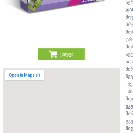
აე
ფა
მო
პრ
მთ
ტრ
მთ
აქ
ყიდვა
სი
ძი
ჩვე
· 
· 
მდ
უკუ
მო
გვ
მი