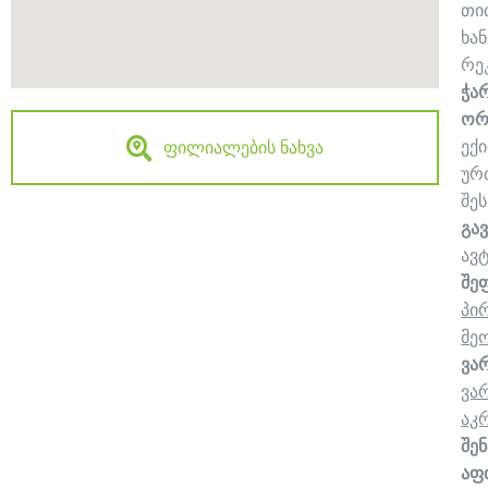
თი
ხა
რე
ჭა
ორ
ექ
ფილიალების ნახვა
ურ
შე
გა
ავ
შე
პი
მე
ვა
ვა
აკ
შენ
აფთ