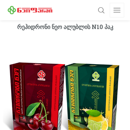
რეჰიდრონი ნეო ალუბლის N10 პაკ