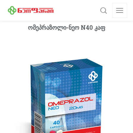
ომეპრაზოლი-ნეო N40 კაფ