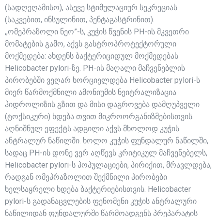
(სადღეღამისო), ასევე სტიმულაციურ სეკრეციას
(საკვებით, ინსულინით, პენტაგასტრინით).
,,ომეპრაზოლი ნეო”-ს, კუჭის წვენის PH-ის მკვეთრი
მომატების გამო, აქვს გასტროპროტექტორული
მოქმედება: ახდენს ბაქტერიციდულ მოქმედებას
Helicobacter pylori-ზე. PH-ის მაღალი მაჩვენებლის
პირობებში ვეღარ ხორციელდება Helicobacter pylori-ს
მიერ წარმოქმნილი ამონიუმის ნეიტრალიზაცია
ჰიდროლიზის გზით და მისი დაგროვება დამღუპველი
(ტოქსიკური) ხდება თვით მიკროორგანიზმებისთვის.
აღნიშნულ ეფექტს ადგილი აქვს მხოლოდ კუჭის
ანტრალურ ნაწილში. ხოლო კუჭის ფუნდალურ ნაწილში,
სადაც PH-ის დონე ვერ აღწევს კრიტიკულ მაჩვენებელს,
Helicobacter pylori-ს პოპულაციები, პირიქით, მრავლდება,
რადგან ომეპრაზოლით შექმნილი პირობები
ხელსაყრელი ხდება ბაქტერიებისთვის. Helicobacter
pylori-ს გადანაცვლების ფენომენი კუჭის ანტრალური
ნაწილიდან ფუნდალურში წარმოადგენს პრეპარატის