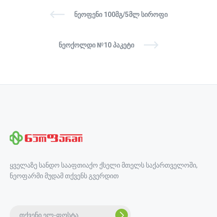
ᲜᲔᲝᲤᲔᲜᲘ 100ᲛᲒ/5ᲛᲚ ᲡᲘᲠᲝᲤᲘ
ᲜᲔᲝᲥᲝᲚᲓᲘ №10 ᲞᲐᲙᲔᲢᲘ
ყველაზე სანდო სააფთიაქო ქსელი მთელს საქართველოში,
ნეოფარმი მუდამ თქვენს გვერდით