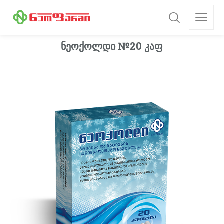
ნეოქოლდი №20 კაფ