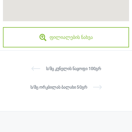
ფილიალების ნახვა
Ს/ᲛᲪ ᲙᲣᲜᲔᲚᲘᲡ ᲜᲐᲧᲝᲤᲘ 100ᲒᲠ
Ს/ᲛᲪ ᲝᲠᲙᲑᲘᲚᲐᲡ ᲑᲐᲚᲐᲮᲘ 50ᲒᲠ