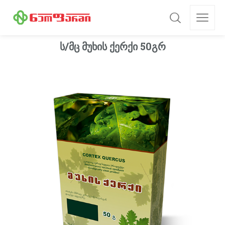
ს/მც მუხის ქერქი 50გრ