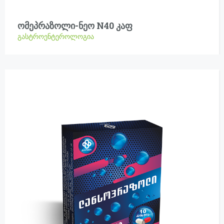
ომეპრაზოლი-ნეო N40 კაფ
გასტროენტეროლოგია